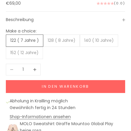
Angebot
€69,00
(0.0)
Beschreibung
H
a
Make a choice:
l
t
122 ( 7 Jahre )
128 ( 8 Jahre)
140 ( 10 Jahre)
e
152 ( 12 Jahre)
m
i
c
Anzahl verringern
Anzahl erhöhen
h
a
IN DEN WARENKORB
u
f
d
Abholung in Krailling möglich
e
Gewöhnlich fertig in 24 Stunden
m
Shop-Informationen ansehen
L
MOLO Sweatshirt Giraffe Mountoo Global Play
a
beige rosa