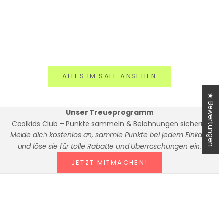
Angebot
Regulärer Preis
Angebo
Re
€48,75
€59,90
€111,25
€1
ALLES IM SALE ANSEHEN
★ Bewertungen
Unser Treueprogramm
Coolkids Club – Punkte sammeln & Belohnungen sichern!
Melde dich kostenlos an, sammle Punkte bei jedem Einkauf
und löse sie für tolle Rabatte und Überraschungen ein.
JETZT MITMACHEN!