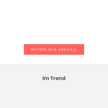
Angebot
€109,00
WEITERE NEW ARRIVALS
Im Trend