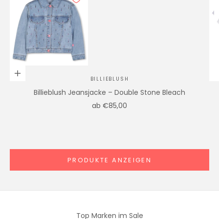
Gehe zu Element 1
Gehe zu Element 2
Optionen auswählen
BILLIEBLUSH
Billieblush Jeansjacke – Double Stone Bleach
Angebot
ab €85,00
Gehe zu Element 3
PRODUKTE ANZEIGEN
Top Marken im Sale