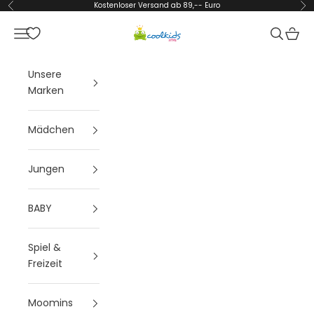
Zum Inhalt springen
Kostenloser Versand ab 89,-- Euro
Zurück
Vor
Coolkids-Store
Menü
Suchen
Waren
Unsere
Marken
Mädchen
Jungen
BABY
Spiel &
Freizeit
Moomins