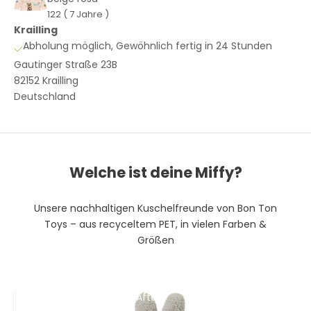
u
122 ( 7 Jahre )
f
Krailling
e
Abholung möglich, Gewöhnlich fertig in 24 Stunden
n
Gautinger Straße 23B
d
82152 Krailling
e
Deutschland
n
N
e
w
Welche ist deine Miffy?
s
Unsere nachhaltigen Kuschelfreunde von Bon Ton
l
Toys – aus recyceltem PET, in vielen Farben &
e
Größen
t
t
After