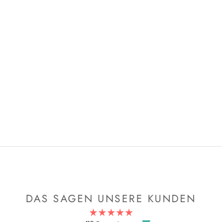
Wetter. Billieblush bringt Farbe in graue Tage.
BILLIEBLUSH GEFÜTTERTER REGENMANTEL
PINK
JETZT BILLIEBLUSH SHOPPEN !
DAS SAGEN UNSERE KUNDEN