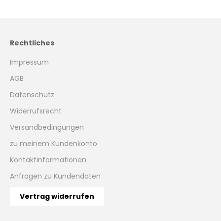
d
e
i
Rechtliches
n
P
Impressum
o
s
AGB
t
Datenschutz
f
Widerrufsrecht
a
c
Versandbedingungen
h
zu meinem Kundenkonto
!
Kontaktinformationen
Anfragen zu Kundendaten
Vertrag widerrufen
CRIBE