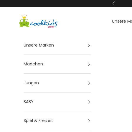
Zum Inhalt springen
Zurück
Coolkids-Store
Unsere M
Unsere Marken
Mädchen
Jungen
BABY
Spiel & Freizeit