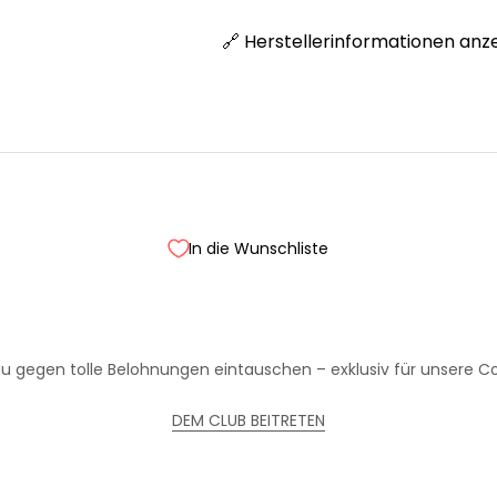
🔗 Herstellerinformationen anz
In die Wunschliste
Treue wird belohnt!
Werde Teil unseres Clubs und sammle Punkte bei jedem Einkauf
u gegen tolle Belohnungen eintauschen – exklusiv für unsere Coo
DEM CLUB BEITRETEN