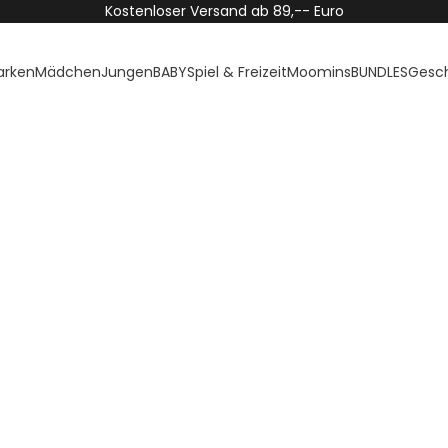
Kostenloser Versand ab 89,-- Euro
arken
Mädchen
Jungen
BABY
Spiel & Freizeit
Moomins
BUNDLES
Gesc