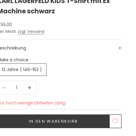
KARL LAGERFELD KIDS T-Shirt mit Ex
Machine schwarz
ngebot
55,00
nkl. MwSt.
zzgl. Versand
eschreibung
ake a choice:
12 Jahre ( 146-152 )
nzahl verringern
Anzahl erhöhen
ur noch wenige Einheiten übrig
IN DEN WARENKORB