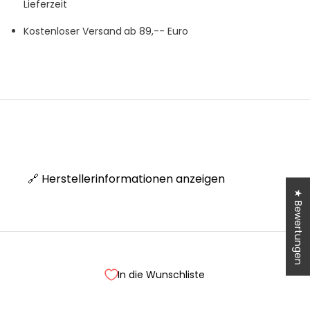
Lieferzeit
Kostenloser Versand
ab 89,-- Euro
🔗 Herstellerinformationen anzeigen
★ Bewertungen
Treue wird belohnt!
In die Wunschliste
Werde Teil unseres Clubs und sammle Punkte bei jedem
Einkauf.