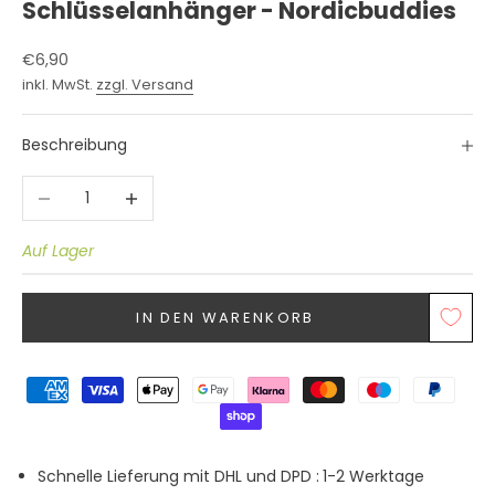
Schlüsselanhänger - Nordicbuddies
Angebot
€6,90
inkl. MwSt.
zzgl. Versand
Beschreibung
Anzahl verringern
Anzahl erhöhen
Auf Lager
IN DEN WARENKORB
Schnelle Lieferung mit DHL und DPD :
1-2 Werktage