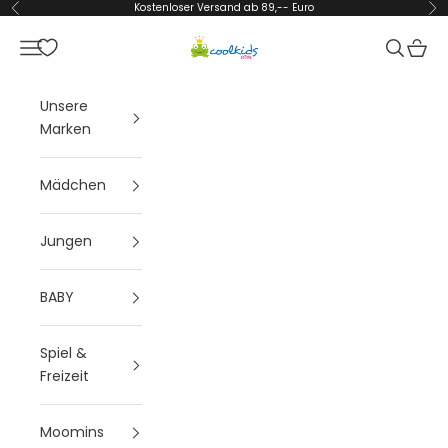
Zum Inhalt springen
Kostenloser Versand ab 89,-- Euro
Zurück
Vor
Coolkids-Store
Menü
Suchen
Waren
Unsere
Marken
Mädchen
Jungen
BABY
Spiel &
Freizeit
Moomins