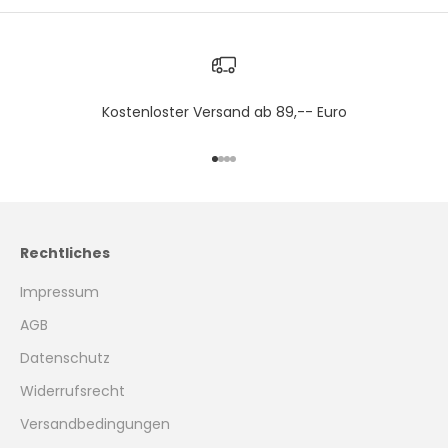
Kostenloster Versand ab 89,-- Euro
Gehe zu Element 1
Gehe zu Element 2
Gehe zu Element 3
Gehe zu Element 4
Rechtliches
Impressum
AGB
Datenschutz
Widerrufsrecht
Versandbedingungen