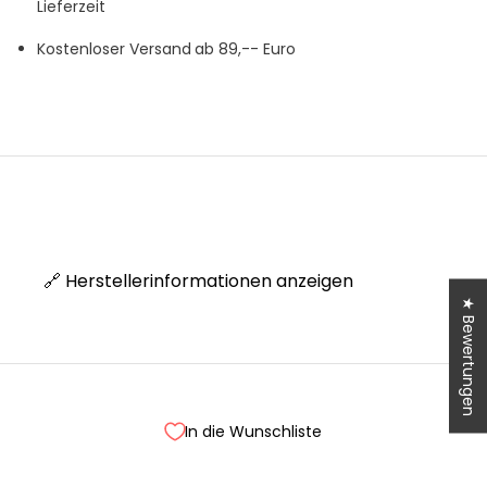
Lieferzeit
Kostenloser Versand
ab 89,-- Euro
🔗 Herstellerinformationen anzeigen
★ Bewertungen
Treue wird belohnt!
In die Wunschliste
Werde Teil unseres Clubs und sammle Punkte bei jedem
Einkauf.