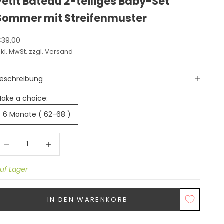
Petit Bateau 2-teiliges Baby-Set
Sommer mit Streifenmuster
ngebot
39,00
nkl. MwSt.
zzgl. Versand
eschreibung
ake a choice:
6 Monate ( 62-68 )
nzahl verringern
Anzahl erhöhen
uf Lager
IN DEN WARENKORB