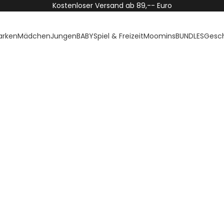
Kostenloser Versand ab 89,-- Euro
arken
Mädchen
Jungen
BABY
Spiel & Freizeit
Moomins
BUNDLES
Gesc