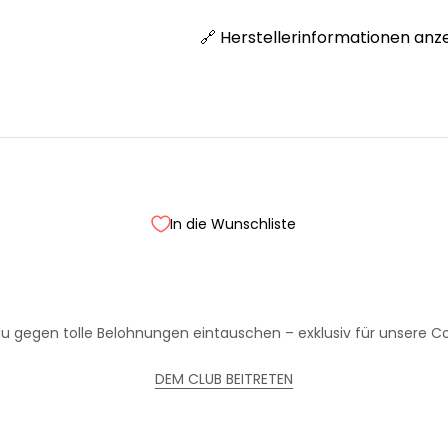
🔗 Herstellerinformationen anz
In die Wunschliste
Treue wird belohnt!
Werde Teil unseres Clubs und sammle Punkte bei jedem Einkauf
u gegen tolle Belohnungen eintauschen – exklusiv für unsere Coo
DEM CLUB BEITRETEN