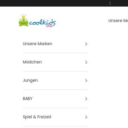
Zum Inhalt springen
Zurück
Coolkids-Store
Unsere M
Unsere Marken
Mädchen
Jungen
BABY
Spiel & Freizeit