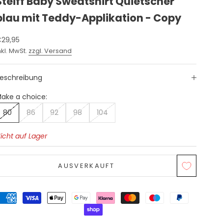
Steiff Baby Sweatshirt Quietscher
blau mit Teddy-Applikation - Copy
ngebot
29,95
nkl. MwSt.
zzgl. Versand
eschreibung
ake a choice:
80
86
92
98
104
icht auf Lager
AUSVERKAUFT