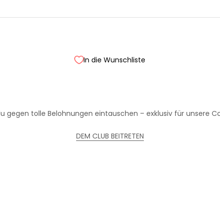
In die Wunschliste
Treue wird belohnt!
Werde Teil unseres Clubs und sammle Punkte bei jedem Einkauf
u gegen tolle Belohnungen eintauschen – exklusiv für unsere Coo
DEM CLUB BEITRETEN